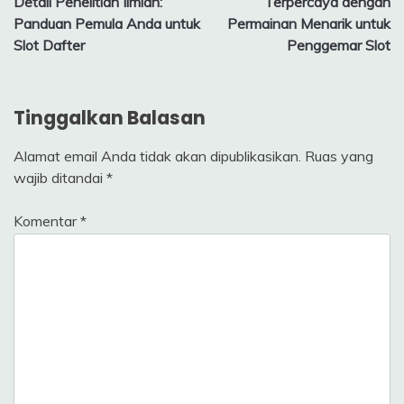
Detail Penelitian Ilmiah:
Terpercaya dengan
Panduan Pemula Anda untuk
Permainan Menarik untuk
Slot Dafter
Penggemar Slot
Tinggalkan Balasan
Alamat email Anda tidak akan dipublikasikan.
Ruas yang
wajib ditandai
*
Komentar
*