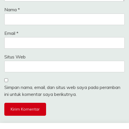
Nama
*
Email
*
Situs Web
Simpan nama, email, dan situs web saya pada peramban
ini untuk komentar saya berikutnya.