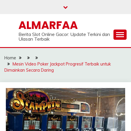
Skip
to
content
ALMARFAA
Berita Slot Online Gacor: Update Terkini dan
Ulasan Terbaik
Home
Mesin Video Poker Jackpot Progresif Terbaik untuk
Dimainkan Secara Daring