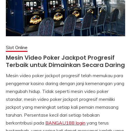
Slot Online
Mesin Video Poker Jackpot Progresif
Terbaik untuk Dimainkan Secara Daring
Mesin video poker jackpot progresif telah memukau para
penggemar kasino daring dengan janji kemenangan yang
mengubah hidup. Tidak seperti mesin video poker
standar, mesin video poker jackpot progresif memiliki
jackpot yang meningkat setiap kali pemain memasang
taruhan. Persentase kecil dari setiap tebakan
berkontribusi pada
BANGAU188 login
yang terus
bertambah, yang sering kali dapat mencapai jumlah uang.