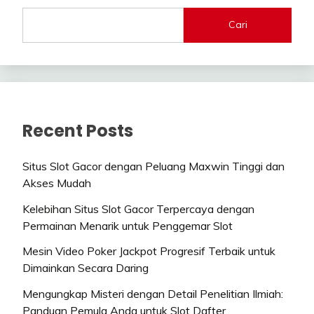
Cari
Recent Posts
Situs Slot Gacor dengan Peluang Maxwin Tinggi dan
Akses Mudah
Kelebihan Situs Slot Gacor Terpercaya dengan
Permainan Menarik untuk Penggemar Slot
Mesin Video Poker Jackpot Progresif Terbaik untuk
Dimainkan Secara Daring
Mengungkap Misteri dengan Detail Penelitian Ilmiah:
Panduan Pemula Anda untuk Slot Dafter