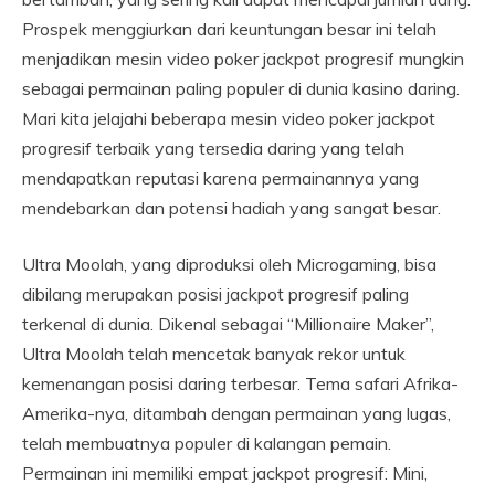
Prospek menggiurkan dari keuntungan besar ini telah
menjadikan mesin video poker jackpot progresif mungkin
sebagai permainan paling populer di dunia kasino daring.
Mari kita jelajahi beberapa mesin video poker jackpot
progresif terbaik yang tersedia daring yang telah
mendapatkan reputasi karena permainannya yang
mendebarkan dan potensi hadiah yang sangat besar.
Ultra Moolah, yang diproduksi oleh Microgaming, bisa
dibilang merupakan posisi jackpot progresif paling
terkenal di dunia. Dikenal sebagai “Millionaire Maker”,
Ultra Moolah telah mencetak banyak rekor untuk
kemenangan posisi daring terbesar. Tema safari Afrika-
Amerika-nya, ditambah dengan permainan yang lugas,
telah membuatnya populer di kalangan pemain.
Permainan ini memiliki empat jackpot progresif: Mini,