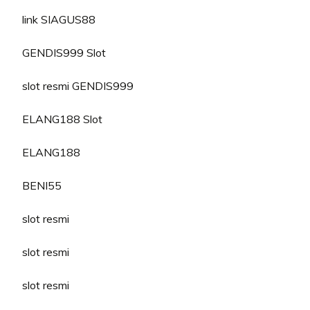
link SIAGUS88
GENDIS999 Slot
slot resmi GENDIS999
ELANG188 Slot
ELANG188
BENI55
slot resmi
slot resmi
slot resmi