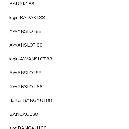
BADAK188
login BADAK188
AWANSLOT88
AWANSLOT 88
login AWANSLOT88
AWANSLOT88
AWANSLOT 88
daftar BANGAU188
BANGAU188
slot BANGAU188