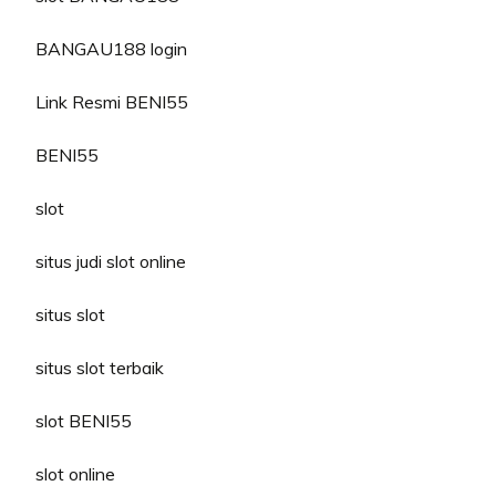
BANGAU188 login
Link Resmi BENI55
BENI55
slot
situs judi slot online
situs slot
situs slot terbaik
slot BENI55
slot online