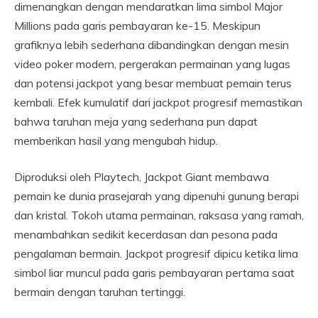
dimenangkan dengan mendaratkan lima simbol Major
Millions pada garis pembayaran ke-15. Meskipun
grafiknya lebih sederhana dibandingkan dengan mesin
video poker modern, pergerakan permainan yang lugas
dan potensi jackpot yang besar membuat pemain terus
kembali. Efek kumulatif dari jackpot progresif memastikan
bahwa taruhan meja yang sederhana pun dapat
memberikan hasil yang mengubah hidup.
Diproduksi oleh Playtech, Jackpot Giant membawa
pemain ke dunia prasejarah yang dipenuhi gunung berapi
dan kristal. Tokoh utama permainan, raksasa yang ramah,
menambahkan sedikit kecerdasan dan pesona pada
pengalaman bermain. Jackpot progresif dipicu ketika lima
simbol liar muncul pada garis pembayaran pertama saat
bermain dengan taruhan tertinggi.