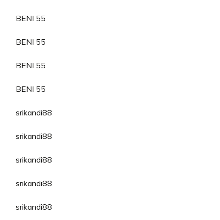
BENI 55
BENI 55
BENI 55
BENI 55
srikandi88
srikandi88
srikandi88
srikandi88
srikandi88