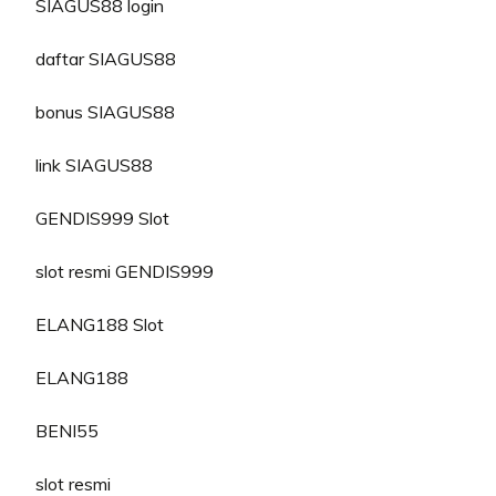
SIAGUS88 login
daftar SIAGUS88
bonus SIAGUS88
link SIAGUS88
GENDIS999 Slot
slot resmi GENDIS999
ELANG188 Slot
ELANG188
BENI55
slot resmi