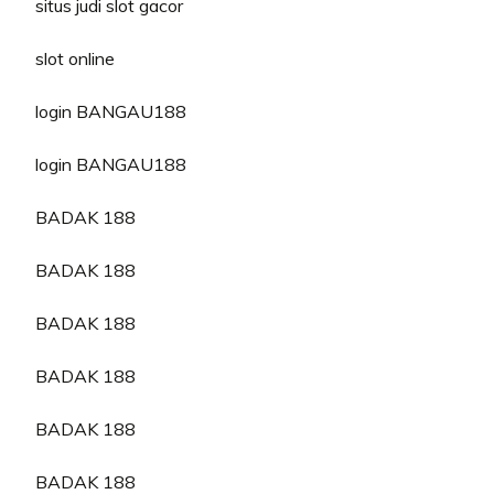
situs judi slot gacor
slot online
login BANGAU188
login BANGAU188
BADAK 188
BADAK 188
BADAK 188
BADAK 188
BADAK 188
BADAK 188