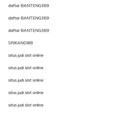
daftar BANTENG369
daftar BANTENG369
daftar BANTENG369
SRIKANDI88
situs judi slot online
situs judi slot online
situs judi slot online
situs judi slot online
situs judi slot online