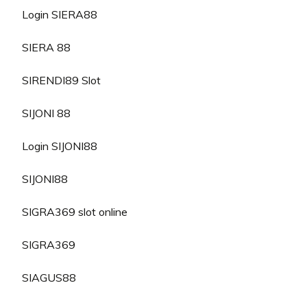
Login SIERA88
SIERA 88
SIRENDI89 Slot
SIJONI 88
Login SIJONI88
SIJONI88
SIGRA369 slot online
SIGRA369
SIAGUS88