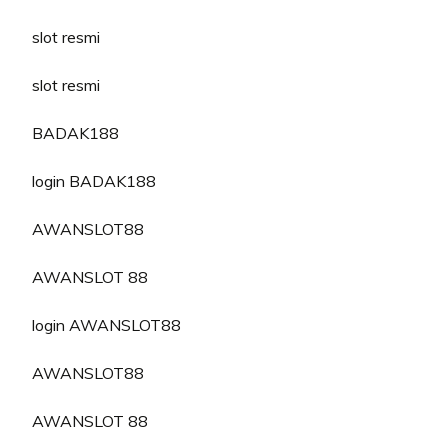
slot resmi
slot resmi
BADAK188
login BADAK188
AWANSLOT88
AWANSLOT 88
login AWANSLOT88
AWANSLOT88
AWANSLOT 88