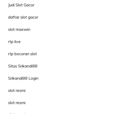
Judi Slot Gacor
daftar slot gacor
slot maxwin
rtp live
rtp bocoran slot
Situs Srikandi88
Srikandi88 Login
slot resmi
slot resmi