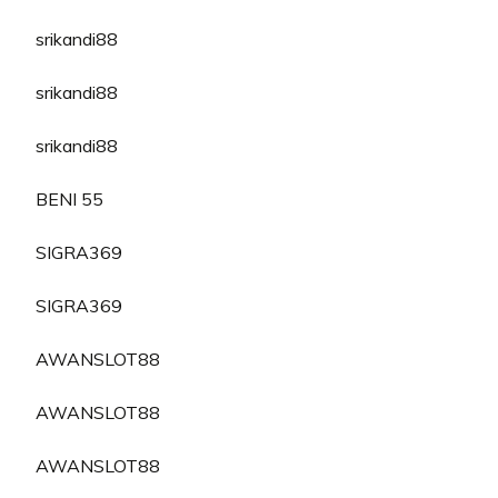
srikandi88
srikandi88
srikandi88
BENI 55
SIGRA369
SIGRA369
AWANSLOT88
AWANSLOT88
AWANSLOT88