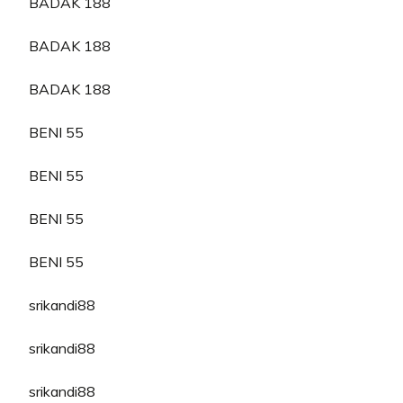
BADAK 188
BADAK 188
BADAK 188
BENI 55
BENI 55
BENI 55
BENI 55
srikandi88
srikandi88
srikandi88