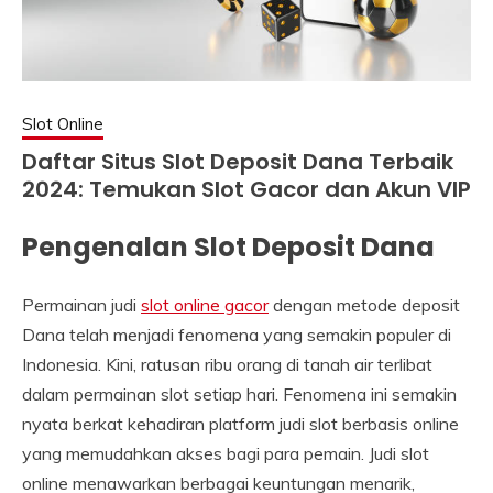
Slot Online
Daftar Situs Slot Deposit Dana Terbaik
2024: Temukan Slot Gacor dan Akun VIP
Pengenalan Slot Deposit Dana
Permainan judi
slot online gacor
dengan metode deposit
Dana telah menjadi fenomena yang semakin populer di
Indonesia. Kini, ratusan ribu orang di tanah air terlibat
dalam permainan slot setiap hari. Fenomena ini semakin
nyata berkat kehadiran platform judi slot berbasis online
yang memudahkan akses bagi para pemain. Judi slot
online menawarkan berbagai keuntungan menarik,