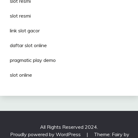
slot resmi
slot resmi
link slot gacor
daftar slot online
pragmatic play demo
slot online
All Rights Reserved 2024.
Proudly powered by WordPress
|
Theme: Fairy by