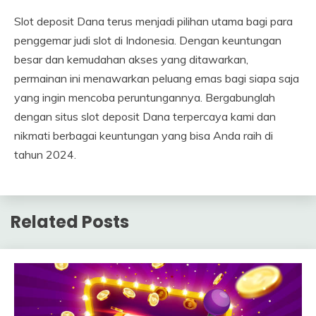
Slot deposit Dana terus menjadi pilihan utama bagi para
penggemar judi slot di Indonesia. Dengan keuntungan
besar dan kemudahan akses yang ditawarkan,
permainan ini menawarkan peluang emas bagi siapa saja
yang ingin mencoba peruntungannya. Bergabunglah
dengan situs slot deposit Dana terpercaya kami dan
nikmati berbagai keuntungan yang bisa Anda raih di
tahun 2024.
Related Posts