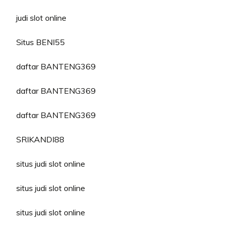
judi slot online
Situs BENI55
daftar BANTENG369
daftar BANTENG369
daftar BANTENG369
SRIKANDI88
situs judi slot online
situs judi slot online
situs judi slot online