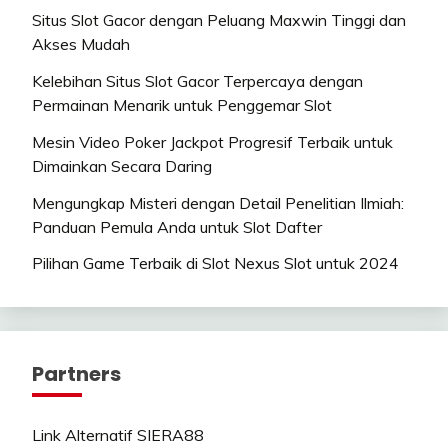
Situs Slot Gacor dengan Peluang Maxwin Tinggi dan
Akses Mudah
Kelebihan Situs Slot Gacor Terpercaya dengan
Permainan Menarik untuk Penggemar Slot
Mesin Video Poker Jackpot Progresif Terbaik untuk
Dimainkan Secara Daring
Mengungkap Misteri dengan Detail Penelitian Ilmiah:
Panduan Pemula Anda untuk Slot Dafter
Pilihan Game Terbaik di Slot Nexus Slot untuk 2024
Partners
Link Alternatif SIERA88