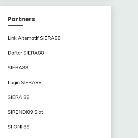
Partners
Link Alternatif SIERA88
Daftar SIERA88
SIERA88
Login SIERA88
SIERA 88
SIRENDI89 Slot
SIJONI 88