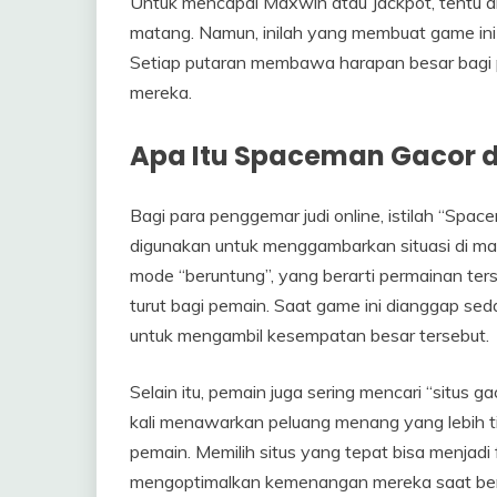
Untuk mencapai Maxwin atau Jackpot, tentu di
matang. Namun, inilah yang membuat game ini
Setiap putaran membawa harapan besar bagi 
mereka.
Apa Itu Spaceman Gacor d
Bagi para penggemar judi online, istilah “Spacem
digunakan untuk menggambarkan situasi di m
mode “beruntung”, yang berarti permainan te
turut bagi pemain. Saat game ini dianggap se
untuk mengambil kesempatan besar tersebut.
Selain itu, pemain juga sering mencari “situs gac
kali menawarkan peluang menang yang lebih t
pemain. Memilih situs yang tepat bisa menjadi
mengoptimalkan kemenangan mereka saat ber