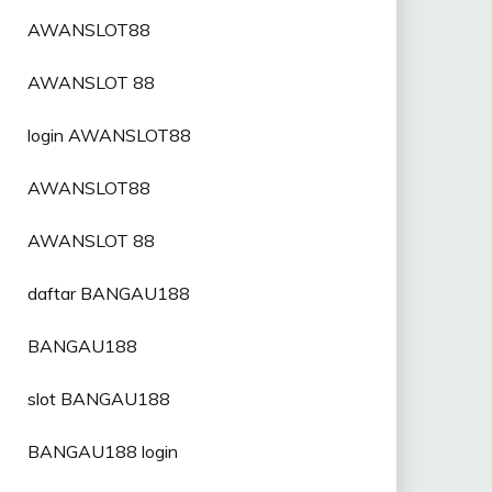
AWANSLOT88
AWANSLOT 88
login AWANSLOT88
AWANSLOT88
AWANSLOT 88
daftar BANGAU188
BANGAU188
slot BANGAU188
BANGAU188 login