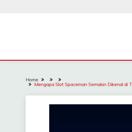
Skip
to
content
Home
Mengapa Slot Spaceman Semakin Dikenal di 