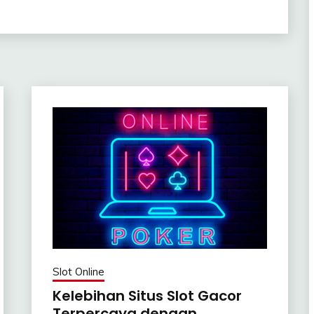
Slot Online
Kelebihan Situs Slot Gacor
Terpercaya dengan