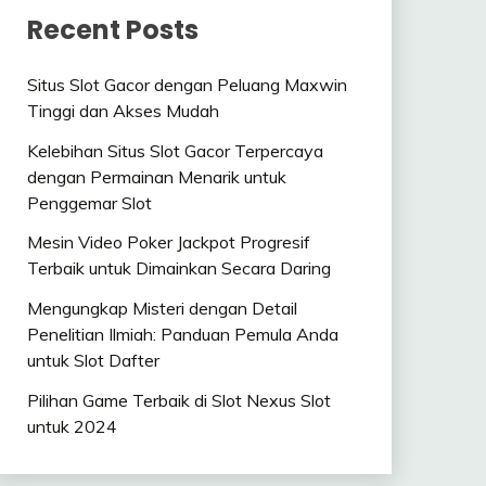
Recent Posts
Situs Slot Gacor dengan Peluang Maxwin
Tinggi dan Akses Mudah
Kelebihan Situs Slot Gacor Terpercaya
dengan Permainan Menarik untuk
Penggemar Slot
Mesin Video Poker Jackpot Progresif
Terbaik untuk Dimainkan Secara Daring
Mengungkap Misteri dengan Detail
Penelitian Ilmiah: Panduan Pemula Anda
untuk Slot Dafter
Pilihan Game Terbaik di Slot Nexus Slot
untuk 2024