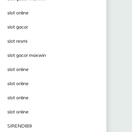
slot online
slot gacor
slot resmi
slot gacor maxwin
slot online
slot online
slot online
slot online
SIRENDI89