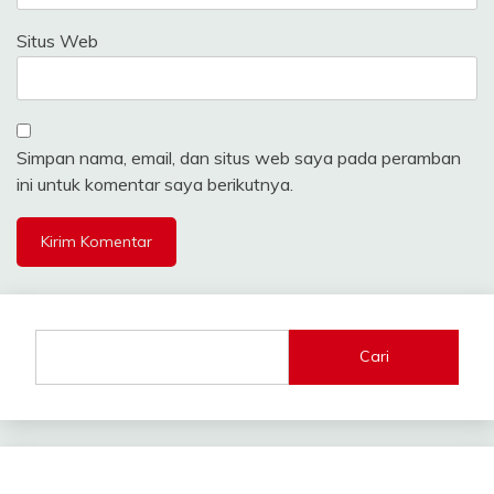
Situs Web
Simpan nama, email, dan situs web saya pada peramban
ini untuk komentar saya berikutnya.
Cari