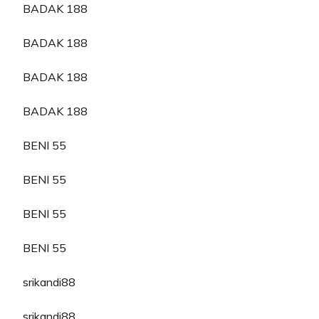
BADAK 188
BADAK 188
BADAK 188
BADAK 188
BENI 55
BENI 55
BENI 55
BENI 55
srikandi88
srikandi88