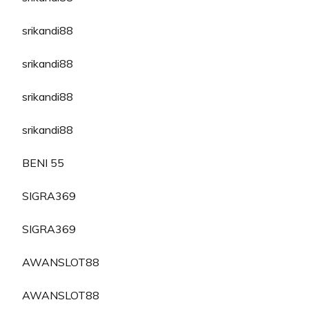
srikandi88
srikandi88
srikandi88
srikandi88
BENI 55
SIGRA369
SIGRA369
AWANSLOT88
AWANSLOT88