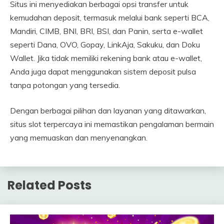
Situs ini menyediakan berbagai opsi transfer untuk
kemudahan deposit, termasuk melalui bank seperti BCA,
Mandiri, CIMB, BNI, BRI, BSI, dan Panin, serta e-wallet
seperti Dana, OVO, Gopay, LinkAja, Sakuku, dan Doku
Wallet. Jika tidak memiliki rekening bank atau e-wallet,
Anda juga dapat menggunakan sistem deposit pulsa
tanpa potongan yang tersedia.
Dengan berbagai pilihan dan layanan yang ditawarkan,
situs slot terpercaya ini memastikan pengalaman bermain
yang memuaskan dan menyenangkan.
Related Posts