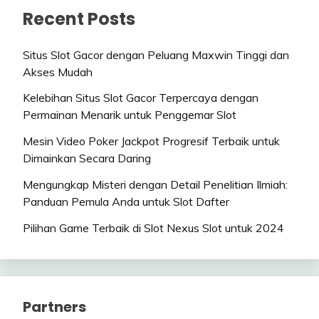
Recent Posts
Situs Slot Gacor dengan Peluang Maxwin Tinggi dan
Akses Mudah
Kelebihan Situs Slot Gacor Terpercaya dengan
Permainan Menarik untuk Penggemar Slot
Mesin Video Poker Jackpot Progresif Terbaik untuk
Dimainkan Secara Daring
Mengungkap Misteri dengan Detail Penelitian Ilmiah:
Panduan Pemula Anda untuk Slot Dafter
Pilihan Game Terbaik di Slot Nexus Slot untuk 2024
Partners