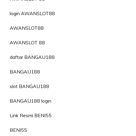
login AWANSLOT88
AWANSLOT88
AWANSLOT 88
daftar BANGAU188
BANGAU188
slot BANGAU188
BANGAU188 login
Link Resmi BENI55
BENI55