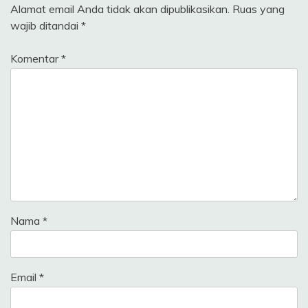
Alamat email Anda tidak akan dipublikasikan.
Ruas yang
wajib ditandai
*
Komentar
*
Nama
*
Email
*