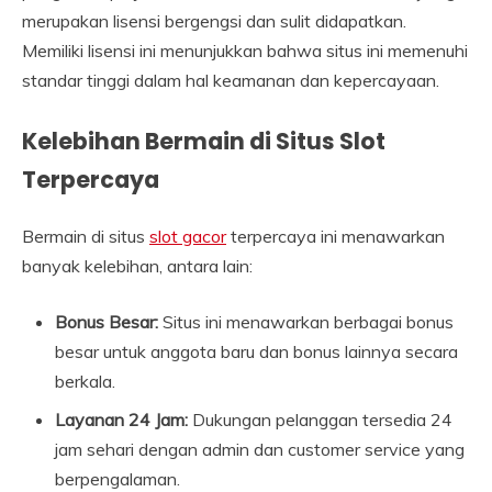
merupakan lisensi bergengsi dan sulit didapatkan.
Memiliki lisensi ini menunjukkan bahwa situs ini memenuhi
standar tinggi dalam hal keamanan dan kepercayaan.
Kelebihan Bermain di Situs Slot
Terpercaya
Bermain di situs
slot gacor
terpercaya ini menawarkan
banyak kelebihan, antara lain:
Bonus Besar:
Situs ini menawarkan berbagai bonus
besar untuk anggota baru dan bonus lainnya secara
berkala.
Layanan 24 Jam:
Dukungan pelanggan tersedia 24
jam sehari dengan admin dan customer service yang
berpengalaman.