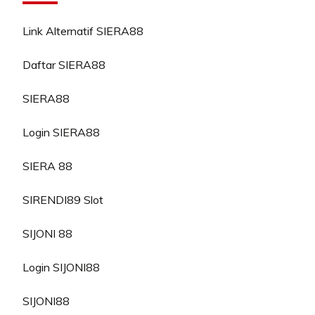
Link Alternatif SIERA88
Daftar SIERA88
SIERA88
Login SIERA88
SIERA 88
SIRENDI89 Slot
SIJONI 88
Login SIJONI88
SIJONI88