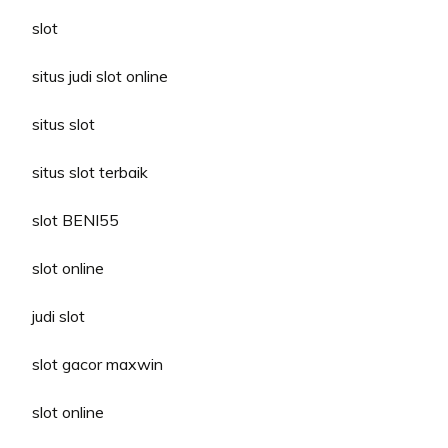
slot
situs judi slot online
situs slot
situs slot terbaik
slot BENI55
slot online
judi slot
slot gacor maxwin
slot online